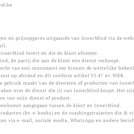
nd.be
ngen en prijsopgaves uitgaande van InnerMind via de web
il.
 InnerMind levert en die de klant afneemt.
ind, de partij die aan de klant een dienst verkoopt.
 recht van een consument om binnen de wettelijke beden
omst op afstand en dit conform artikel VI.47 ev. WER.
ie gebruik maakt van de diensten of producten van Inne
aken over de dienst die jij van InnerMind koopt. Het zijn
en van mijn dienst of product.
reenkomst aangegaan tussen de klant en InnerMind.
 producten (bv. e-books) en de coachingstrajecten die ik v
aken via e-mail, sociale media, WhatsApp en andere beric