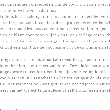
niet opgenomen onderdelen van de opdracht zoals overg
teriaal in welke vorm dan ook.
 tijdens het coachingstraject zaken of ziektebeelden ver
d vallen, dan zal zij de klant daarop attenderen en hem
e consequenties daarvan voor het traject zullen in goed
zich de klant door te verwijzen naar een collega coach, t
 is of niet kan worden voortgezet wegens ziekte, overlij
rechtigd een klant die de voortgang van de coaching ernst
hingstraject is steeds afhankelijk van het gekozen trajec
elen hoe lang het traject zal duren. Deze informatie wor
aangekochte traject kent een looptijd zoals vermeld bij 
orwaarden. Bij aanschaf van het traject gaat de klant e
ald, ook wanneer de klant gedurende het traject wenst to
ert om het traject te annuleren, heeft hij/zij geen enkel