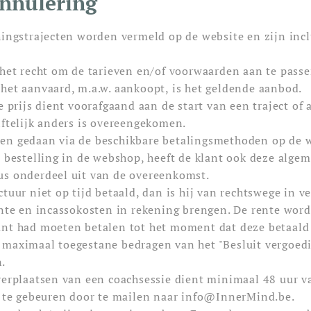
annulering
hingstrajecten worden vermeld op de website en zijn incl
 het recht om de tarieven en/of voorwaarden aan te pass
het aanvaard, m.a.w. aankoopt, is het geldende aanbod.
e prijs dient voorafgaand aan de start van een traject of
iftelijk anders is overeengekomen.
en gedaan via de beschikbare betalingsmethoden op de w
n bestelling in de webshop, heeft de klant ook deze alg
us onderdeel uit van de overeenkomst.
tuur niet op tijd betaald, dan is hij van rechtswege in v
ente en incassokosten in rekening brengen. De rente wor
nt had moeten betalen tot het moment dat deze betaald 
maximaal toegestane bedragen van het "Besluit vergoedi
.
verplaatsen van een coachsessie dient minimaal 48 uur v
k te gebeuren door te mailen naar info@InnerMind.be.