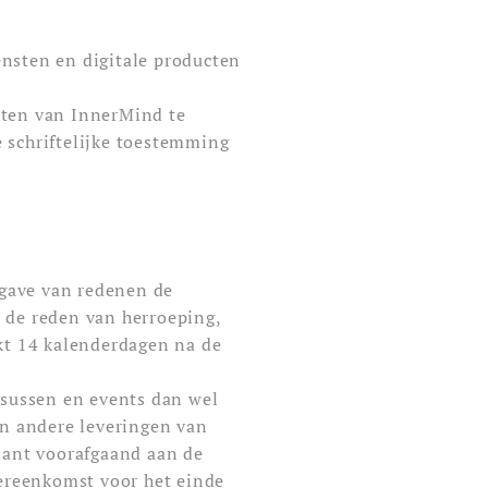
ensten en digitale producten
chten van InnerMind te
e schriftelijke toestemming
pgave van redenen de
r de reden van herroeping,
jkt 14 kalenderdagen na de
ursussen en events dan wel
en andere leveringen van
klant voorafgaand aan de
ereenkomst voor het einde