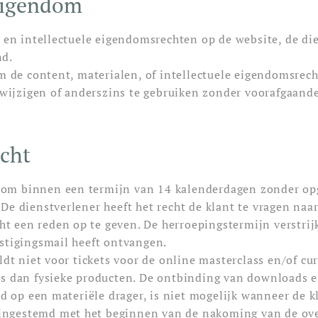
 eigendom
t en intellectuele eigendomsrechten op de website, de di
nd.
om de content, materialen, of intellectuele eigendomsre
e wijzigen of anderszins te gebruiken zonder voorafgaand
echt
ht om binnen een termijn van 14 kalenderdagen zonder o
De dienstverlener heeft het recht de klant te vragen naa
cht een reden op te geven. De herroepingstermijn verstri
stigingsmail heeft ontvangen.
ldt niet voor tickets voor de online masterclass en/of c
rs dan fysieke producten. De ontbinding van downloads 
rd op een materiële drager, is niet mogelijk wanneer de 
ft ingestemd met het beginnen van de nakoming van de ov