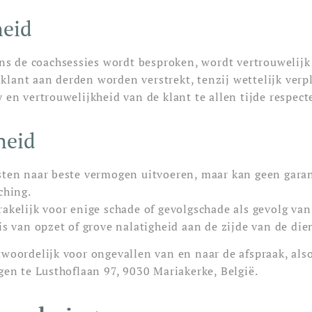
heid
ens de coachsessies wordt besproken, wordt vertrouwelijk
lant aan derden worden verstrekt, tenzij wettelijk verpl
 en vertrouwelijkheid van de klant te allen tijde respec
heid
sten naar beste vermogen uitvoeren, maar kan geen gara
ching.
rakelijk voor enige schade of gevolgschade als gevolg van
is van opzet of grove nalatigheid aan de zijde van de die
twoordelijk voor ongevallen van en naar de afspraak, als
gen te Lusthoflaan 97, 9030 Mariakerke, België.