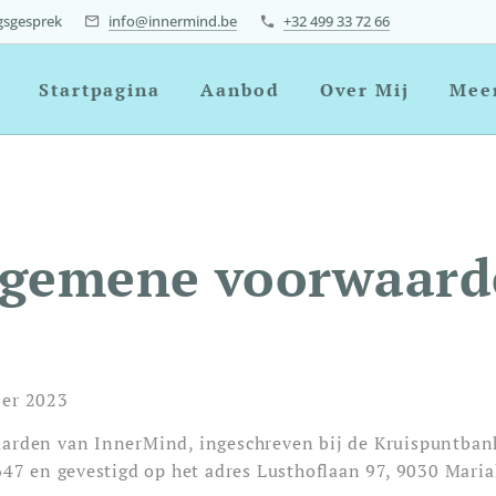
gsgesprek
info@innermind.be
+32 499 33 72 66
Startpagina
Aanbod
Over Mij
Meer
lgemene voorwaard
ber 2023
aarden van InnerMind, ingeschreven bij de Kruispuntb
 en gevestigd op het adres Lusthoflaan 97, 9030 Mariak