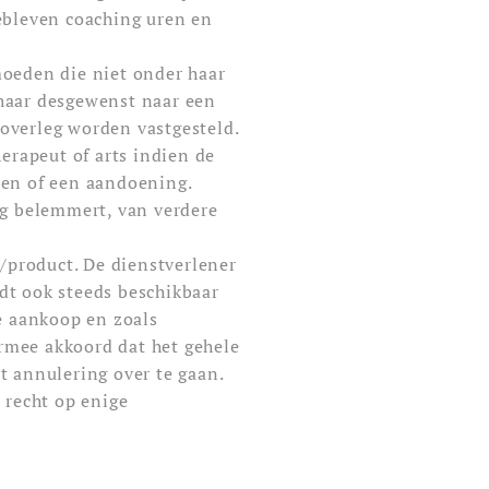
ebleven coaching uren en
moeden die niet onder haar
/haar desgewenst naar een
 overleg worden vastgesteld.
herapeut of arts indien de
den of een aandoening.
ig belemmert, van verdere
t/product. De dienstverlener
dt ook steeds beschikbaar
de aankoop en zoals
rmee akkoord dat het gehele
t annulering over te gaan.
 recht op enige