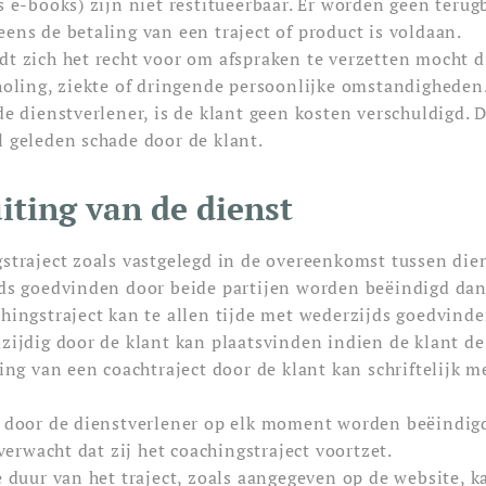
s e-books) zijn niet restitueerbaar. Er worden geen teru
ens de betaling van een traject of product is voldaan.
dt zich het recht voor om afspraken te verzetten mocht d
choling, ziekte of dringende persoonlijke omstandigheden.
de dienstverlener, is de klant geen kosten verschuldigd. D
l geleden schade door de klant.
uiting van de dienst
gstraject zoals vastgelegd in de overeenkomst tussen die
jds goedvinden door beide partijen worden beëindigd da
chingstraject kan te allen tijde met wederzijds goedvind
zijdig door de klant kan plaatsvinden indien de klant de 
ging van een coachtraject door de klant kan schriftelijk 
n door de dienstverlener op elk moment worden beëindigd 
rwacht dat zij het coachingstraject voortzet.
e duur van het traject, zoals aangegeven op de website, 