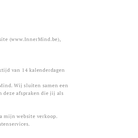
site (www.InnerMind.be),
ktijd van 14 kalenderdagen
rMind. Wij sluiten samen een
 deze afspraken die jij als
ia mijn website verkoop.
htenservices.