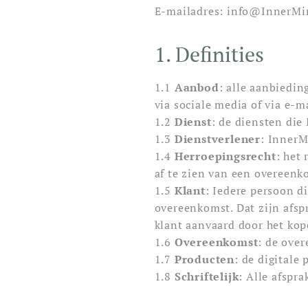
E-mailadres: info@InnerMi
1. Definities
1.1
Aanbod
: alle aanbiedi
via sociale media of via e-ma
1.2
Dienst
: de diensten die
1.3
Dienstverlener
: InnerM
1.4
Herroepingsrecht
: het
af te zien van een overeenk
1.5
Klant
: Iedere persoon d
overeenkomst. Dat zijn afspr
klant aanvaard door het kop
1.6
Overeenkomst
: de ove
1.7
Producten
: de digitale
1.8
Schriftelijk
: Alle afspr