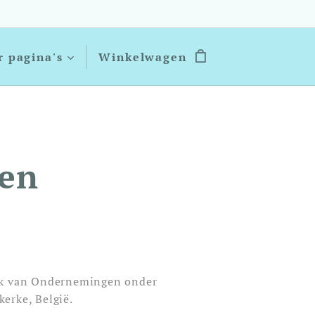
 pagina's
Winkelwagen
en
ank van Ondernemingen onder
erke, België.